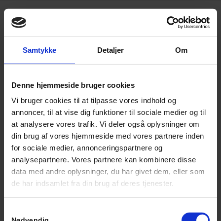
Vi søger en bogholder!
Fornavn
Samtykke
Detaljer
Om
Denne hjemmeside bruger cookies
Efternavn
Vi bruger cookies til at tilpasse vores indhold og
annoncer, til at vise dig funktioner til sociale medier og til
at analysere vores trafik. Vi deler også oplysninger om
E-mail
din brug af vores hjemmeside med vores partnere inden
for sociale medier, annonceringspartnere og
analysepartnere. Vores partnere kan kombinere disse
data med andre oplysninger, du har givet dem, eller som
Postnummer
de har indsamlet fra din brug af deres tjenester.
Samtykkevalg
Nødvendig